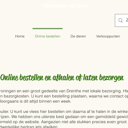
Wij bezorgen ook thuis!
Home
Online bestellen
De dieren
Verkooppunten
Online bestellen en afhalen of laten bezorgen
roningen en een groot gedeelte van Drenthe met lokale bezorging. Hie
en bezorgkosten. U kunt een bestelling plaatsen, waarna we contact
orgaans is dit altijd binnen een week.
ulier. U kunt uw vlees hier bestellen om daarna af te halen in de winke
oprijzen. We hebben ons uiterste best gedaan om een gemiddeld gewic
ermeld op de website. Aangezien niet alle stukken precies even groot zij
dwerkelijke bedrag iets afwijken.