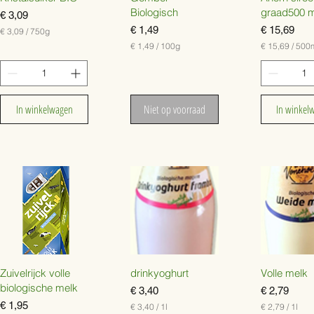
Biologisch
graad500 m
Prijs
€ 3,09
Prijs
Prijs
€ 1,49
€ 15,69
€ 3,09
/
750g
€
€ 1,49
/
100g
€ 15,69
/
500
€
€
3
,
1
1
0
,
5
9
4
,
In winkelwagen
Niet op voorraad
In winkel
p
9
6
e
p
9
r
e
p
7
r
e
5
1
r
0
0
5
G
0
0
r
G
0
a
r
M
m
a
i
m
l
l
i
l
i
Zuivelrijck volle
drinkyoghurt
Volle melk
t
biologische melk
Prijs
Prijs
€ 3,40
€ 2,79
e
Prijs
r
€ 1,95
€ 3,40
/
1l
€ 2,79
/
1l