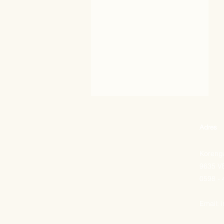
Adres
Korenga
9635 V
0598 -
Email: