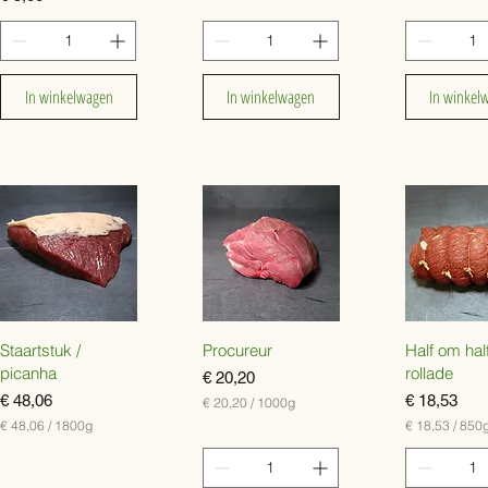
9
,
8
1
p
6
e
p
r
e
In winkelwagen
In winkelwagen
In winkel
2
r
5
8
0
0
G
0
r
G
a
r
m
a
m
Staartstuk /
Procureur
Half om hal
picanha
rollade
Prijs
€ 20,20
Prijs
Prijs
€ 48,06
€ 18,53
€ 20,20
/
1000g
€
€ 48,06
/
1800g
€ 18,53
/
850
€
€
2
0
4
1