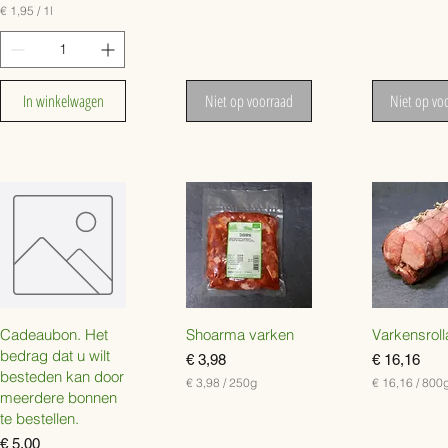
s
€
€
€ 1,95
/
1l
€
3
2
,
,
1
4
7
,
0
9
9
In winkelwagen
Niet op voorraad
Niet op vo
p
p
5
e
e
p
r
r
e
1
1
r
L
L
1
i
i
L
t
t
i
e
e
t
r
r
e
r
Cadeaubon. Het
Shoarma varken
Varkensrol
bedrag dat u wilt
Prijs
Prijs
€ 3,98
€ 16,16
besteden kan door
€ 3,98
/
250g
€ 16,16
/
800
meerdere bonnen
€
€
te bestellen.
3
1
Prijs
€ 5,00
,
6