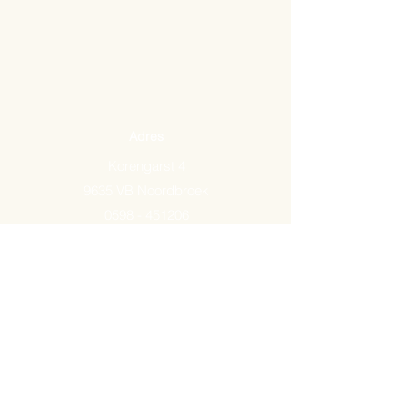
Adres
Korengarst 4
9635 VB Noordbroek
0598 - 451206
Email:
info@arkemavlees.nl
Openingstijden
Maandag t/m zaterdag van
09.00-17.00
Op zon- en feestdagen zijn wij
gesloten.