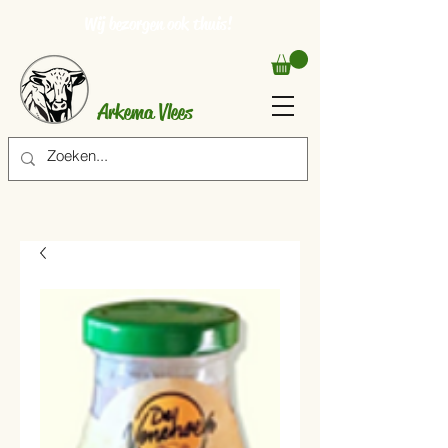
Wij bezorgen ook thuis!
Arkema Vlees