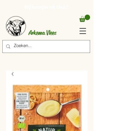
Wij bezorgen ook thuis!
Arkema Vlees