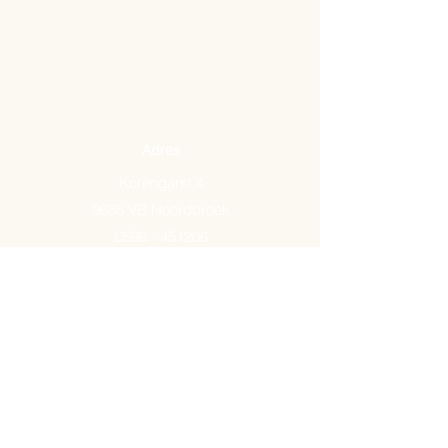
Adres
Korengarst 4
9635 VB Noordbroek
0598 - 451206
Email:
info@arkemavlees.nl
Openingstijden
Maandag t/m zaterdag van
09.00-17.00
Op zon- en feestdagen zijn wij
gesloten.