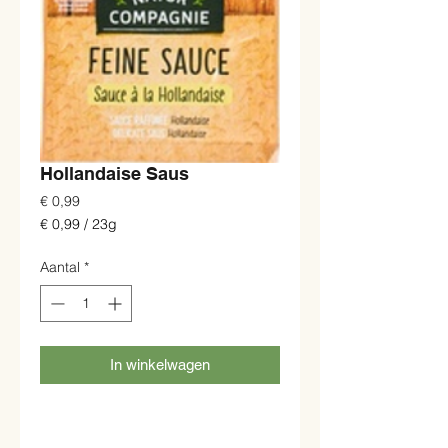
Hollandaise Saus
Prijs
€ 0,99
€ 0,99
/
23g
€ 0,99
per
Aantal
*
23
Gram
In winkelwagen