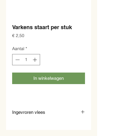
Varkens staart per stuk
Prijs
€ 2,50
Aantal
*
In winkelwagen
Ingevroren vlees
Al ons vlees wordt meteen ingevroren en
kunt u dus ook alleen ingevroren kopen
of laten bezorgen. U kunt het thuis in de