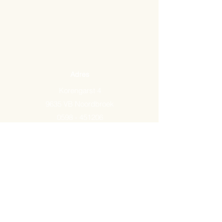
Adres
Korengarst 4
9635 VB Noordbroek
0598 - 451206
Email:
info@arkemavlees.nl
Openingstijden
Maandag t/m zaterdag van
09.00-17.00
Op zon- en feestdagen zijn wij
gesloten.