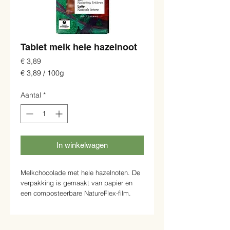
Tablet melk hele hazelnoot
Prijs
€ 3,89
€ 3,89
/
100g
€ 3,89
per
Aantal
*
100
Gram
In winkelwagen
Melkchocolade met hele hazelnoten. De
verpakking is gemaakt van papier en
een composteerbare NatureFlex-film.