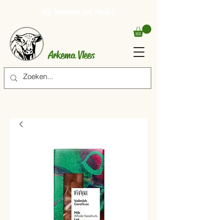
Wij bezorgen ook thuis!
Arkema Vlees