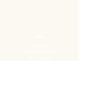
Adres
Korengarst 4
9635 VB Noordbroek
0598 - 451206
Email:
info@arkemavlees.nl
Openingstijden
Maandag t/m zaterdag van
09.00-17.00
Op zon- en feestdagen zijn wij
gesloten.