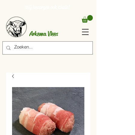
Wij bezorgen ook thuis!
Arkema Vlees