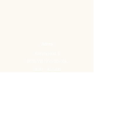
Adres
Korengarst 4
9635 VB Noordbroek
0598 - 451206
Email:
info@arkemavlees.nl
Openingstijden
Maandag t/m zaterdag van
09.00-17.00
Op zon- en feestdagen zijn wij
gesloten.