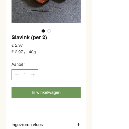
Slavink (per 2)
Prijs
€ 2,97
€ 2,97
/
140g
€ 2,97
per
Aantal
*
140
Gram
In winkelwagen
Ingevroren vlees