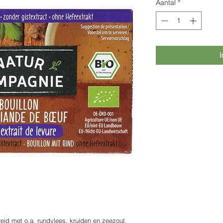
Aantal
*
I
reid met o.a. rundvlees, kruiden en zeezout.