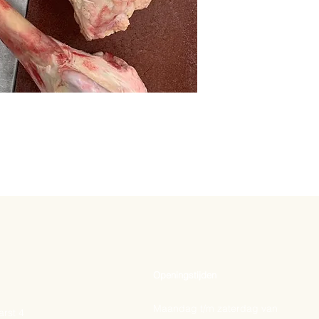
Openingstijden
Maandag t/m zaterdag van
rst 4