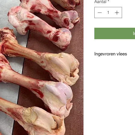
Aantal
*
I
Ingevroren vlees
Al ons vlees wordt met
alleen ingevroren kopen
in de diepvries bewar
Het ontdooien doet u h
tevoren in een bakje in
vergeten en wilt u sne
in het zakje in een em
laten ontdooien.