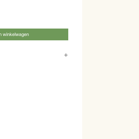
n winkelwagen
een ingevroren en kunt u dus ook
 of laten bezorgen. U kunt het thuis
en.
et best door het vlees de avond van
 de koelkast te leggen. Bent u dit
l wat ontdooien? Dan kunt u het vlees
mer of wasbak in lauwwarm water