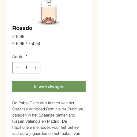
Rosado
Prijs
€ 6,99
€ 6,99
/
750ml
€ 6,99
per
Aantal
*
750
Milliliters
In winkelwagen
De Pablo Claro wijn komen van het
Spaanse wijngoed Dominio de Punctum,
gelegen in het Spaanse binnenland
tussen Valencia en Madrid. De
traditionele methodes voor het beheer
van de wijngaarden en het maken van