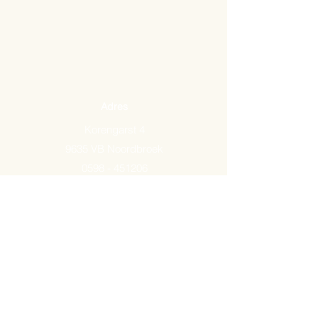
Adres
Korengarst 4
9635 VB Noordbroek
0598 - 451206
Email:
info@arkemavlees.nl
Openingstijden
Maandag t/m zaterdag van
09.00-17.00
Op zon- en feestdagen zijn wij
gesloten.