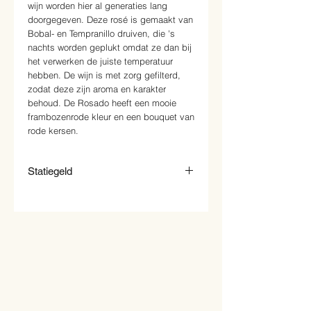
wijn worden hier al generaties lang
doorgegeven. Deze rosé is gemaakt van
Bobal- en Tempranillo druiven, die 's
nachts worden geplukt omdat ze dan bij
het verwerken de juiste temperatuur
hebben. De wijn is met zorg gefilterd,
zodat deze zijn aroma en karakter
behoud. De Rosado heeft een mooie
frambozenrode kleur en een bouquet van
rode kersen.
Statiegeld
Op deze fles zit € 0.15 statiegeld dit zit
bij de prijs in.