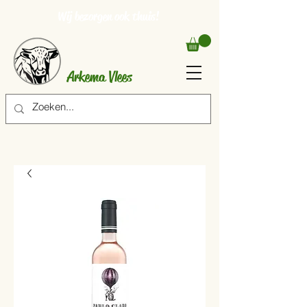
Wij bezorgen ook thuis!
Arkema Vlees