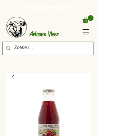
Wij bezorgen ook thuis!
Arkema Vlees