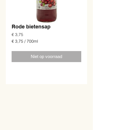
Rode bietensap
Prijs
€ 3,75
€ 3,75
/
700ml
€ 3,75
per
Niet op voorraad
700
Milliliters