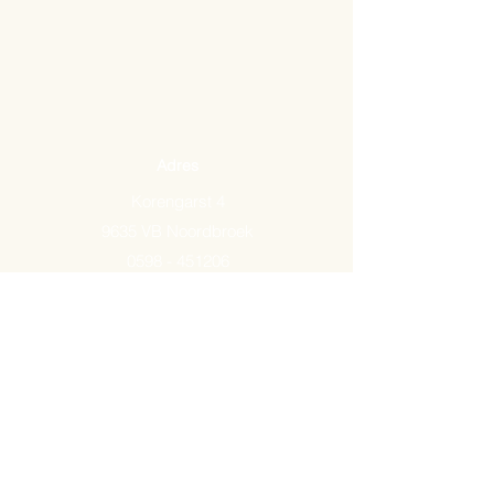
Adres
Korengarst 4
9635 VB Noordbroek
0598 - 451206
Email:
info@arkemavlees.nl
Openingstijden
Maandag t/m zaterdag van
09.00-17.00
Op zon- en feestdagen zijn wij
gesloten.