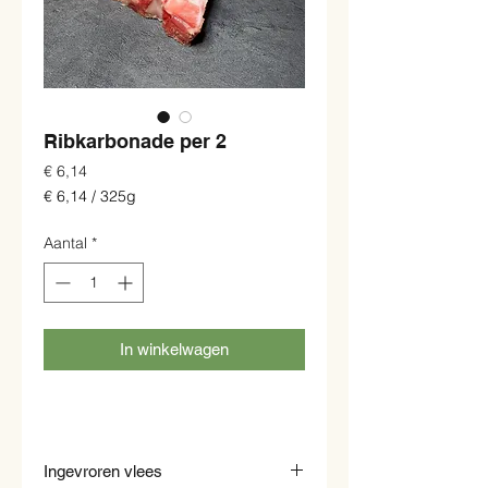
Ribkarbonade per 2
Prijs
€ 6,14
€ 6,14
/
325g
€ 6,14
per
Aantal
*
325
Gram
In winkelwagen
Ingevroren vlees