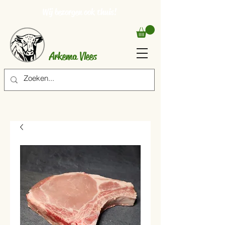
Wij bezorgen ook thuis!
Arkema Vlees