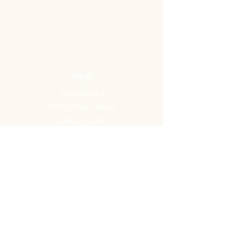
Adres
Korengarst 4
9635 VB Noordbroek
0598 - 451206
Email:
info@arkemavlees.nl
Openingstijden
Maandag t/m zaterdag van
09.00-17.00
Op zon- en feestdagen zijn wij
gesloten.