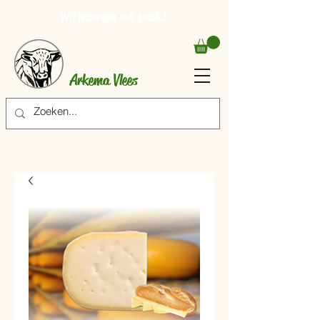
Wij bezorgen ook thuis!
Arkema Vlees