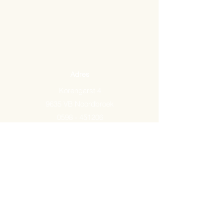
Adres
Korengarst 4
9635 VB Noordbroek
0598 - 451206
Email:
info@arkemavlees.nl
Openingstijden
Maandag t/m zaterdag van
09.00-17.00
Op zon- en feestdagen zijn wij
gesloten.