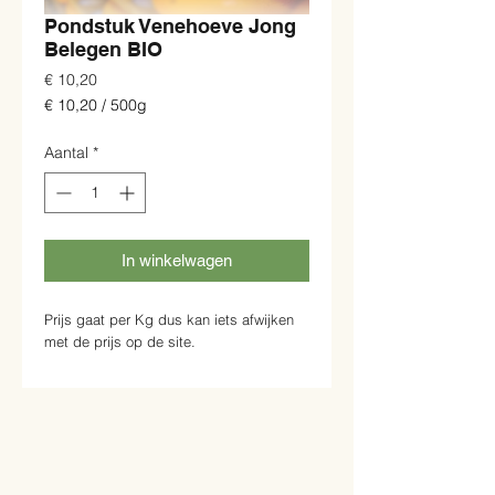
Pondstuk Venehoeve Jong
Belegen BIO
Prijs
€ 10,20
€ 10,20
/
500g
€ 10,20
per
Aantal
*
500
Gram
In winkelwagen
Prijs gaat per Kg dus kan iets afwijken
met de prijs op de site.