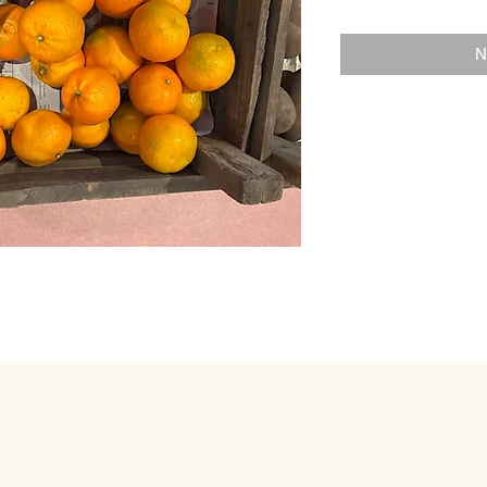
€ 4,20
per
1
N
Kilogram