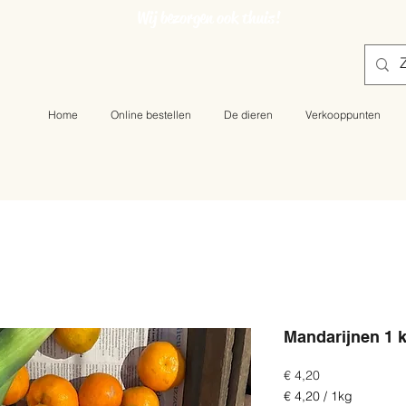
Wij bezorgen ook thuis!
Home
Online bestellen
De dieren
Verkooppunten
Mandarijnen 1 
Prijs
€ 4,20
€ 4,20
/
1kg