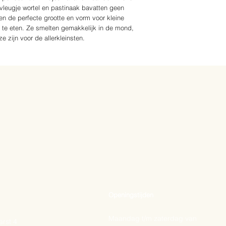
vleugje wortel en pastinaak bavatten geen
n de perfecte grootte en vorm voor kleine
lf te eten. Ze smelten gemakkelijk in de mond,
e zijn voor de allerkleinsten.
Openingstijden
Maandag t/m zaterdag van
rst 4