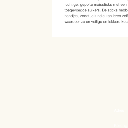
luchtige, gepofte maïssticks met een 
toegevoegde suikers. De sticks hebbe
handjes, zodat je kindje kan leren ze
waardoor ze en veilige en lekkere keuz
Adres
Korenga