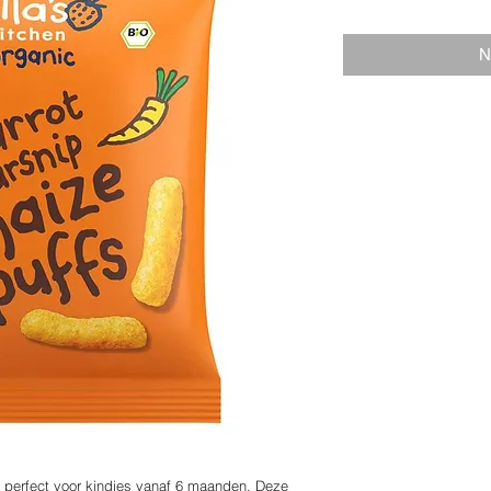
€ 4,16
per
20
N
Gram
 perfect voor kindjes vanaf 6 maanden. Deze