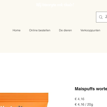
Wij bezorgen ook thuis!
Home
Online bestellen
De dieren
Verkooppunten
Maispuffs worte
Prijs
€ 4,16
€ 4,16
/
20g