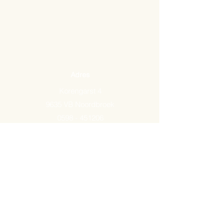
Adres
Korengarst 4
9635 VB Noordbroek
0598 - 451206
Email:
info@arkemavlees.nl
Openingstijden
Maandag t/m zaterdag van
09.00-17.00
Op zon- en feestdagen zijn wij
gesloten.