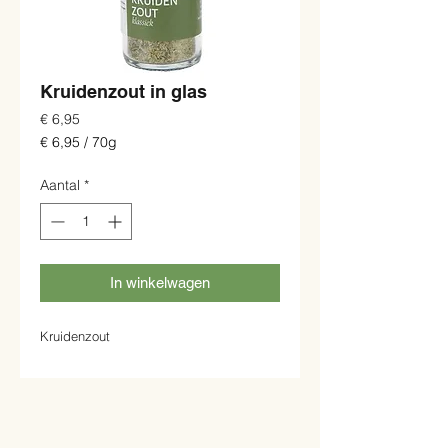
Kruidenzout in glas
Prijs
€ 6,95
€ 6,95
/
70g
€ 6,95
per
Aantal
*
70
Gram
In winkelwagen
Kruidenzout