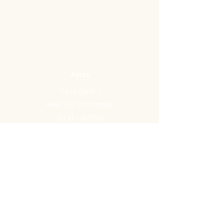
Adres
Korengarst 4
9635 VB Noordbroek
0598 - 451206
Email:
info@arkemavlees.nl
Openingstijden
Maandag t/m zaterdag van
09.00-17.00
Op zon- en feestdagen zijn wij
gesloten.