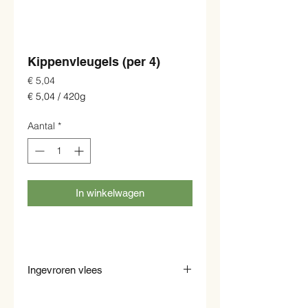
Kippenvleugels (per 4)
Prijs
€ 5,04
€ 5,04
/
420g
€ 5,04
per
Aantal
*
420
Gram
In winkelwagen
Ingevroren vlees
Al ons vlees wordt meteen ingevroren en
kunt u dus ook alleen ingevroren kopen