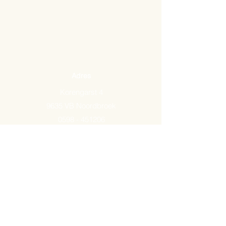
Adres
Korengarst 4
9635 VB Noordbroek
0598 - 451206
Email:
info@arkemavlees.nl
Openingstijden
Maandag t/m zaterdag van
09.00-17.00
Op zon- en feestdagen zijn wij
gesloten.