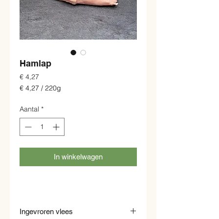
Hamlap
Prijs
€ 4,27
€ 4,27
/
220g
€ 4,27
per
Aantal
*
220
Gram
In winkelwagen
Ingevroren vlees