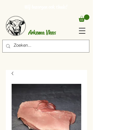
Wij bezorgen ook thuis!
Arkema Vlees