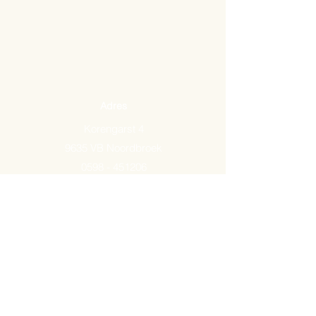
Adres
Korengarst 4
9635 VB Noordbroek
0598 - 451206
Email:
info@arkemavlees.nl
Openingstijden
Maandag t/m zaterdag van
09.00-17.00
Op zon- en feestdagen zijn wij
gesloten.