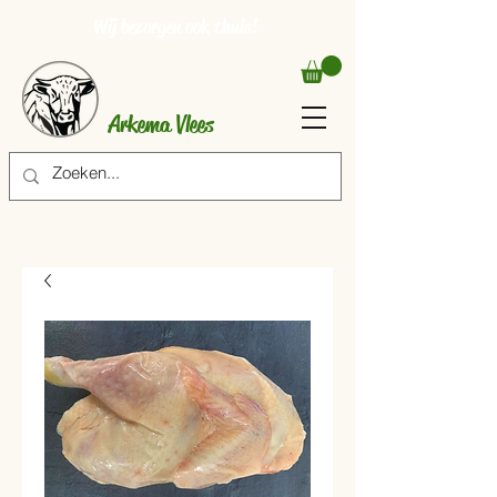
Wij bezorgen ook thuis!
Arkema Vlees