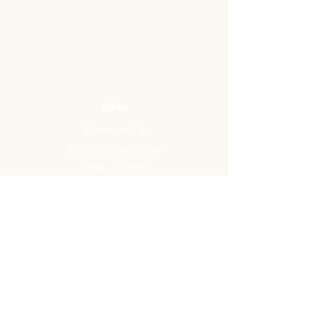
Adres
Korengarst 4
9635 VB Noordbroek
0598 - 451206
Email:
info@arkemavlees.nl
Openingstijden
Maandag t/m zaterdag van
09.00-17.00
Op zon- en feestdagen zijn wij
gesloten.