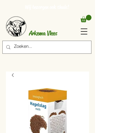
Wij bezorgen ook thuis!
Arkema Vlees