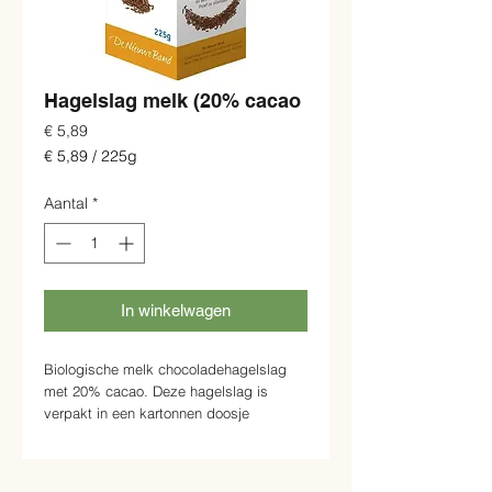
Hagelslag melk (20% cacao
Prijs
€ 5,89
€ 5,89
/
225g
€ 5,89
per
Aantal
*
225
Gram
In winkelwagen
Biologische melk chocoladehagelslag
met 20% cacao. Deze hagelslag is
verpakt in een kartonnen doosje