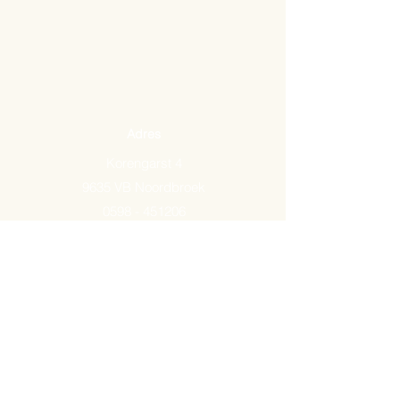
Adres
Korengarst 4
9635 VB Noordbroek
0598 - 451206
Email:
info@arkemavlees.nl
Openingstijden
Maandag t/m zaterdag van
09.00-17.00
Op zon- en feestdagen zijn wij
gesloten.