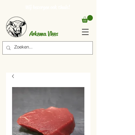
Wij bezorgen ook thuis!
Arkema Vlees