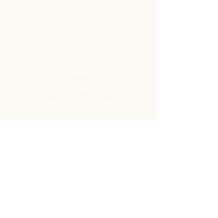
Adres
Korengarst 4
9635 VB Noordbroek
0598 - 451206
Email:
info@arkemavlees.nl
Openingstijden
Maandag t/m zaterdag van
09.00-17.00
Op zon- en feestdagen zijn wij
gesloten.