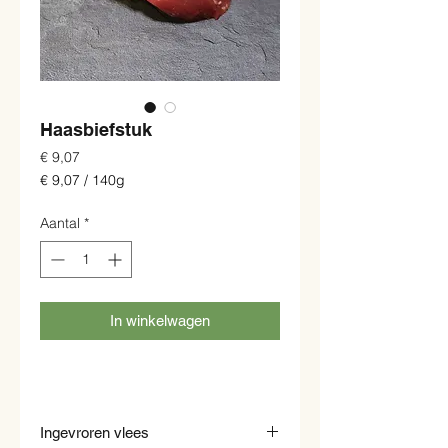
Haasbiefstuk
Prijs
€ 9,07
€ 9,07
/
140g
€ 9,07
per
Aantal
*
140
Gram
In winkelwagen
Ingevroren vlees