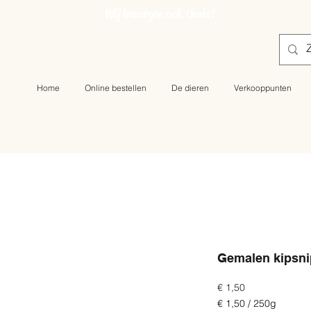
Wij bezorgen ook thuis!
Home
Online bestellen
De dieren
Verkooppunten
Gemalen kipsni
Prijs
€ 1,50
€ 1,50
/
250g