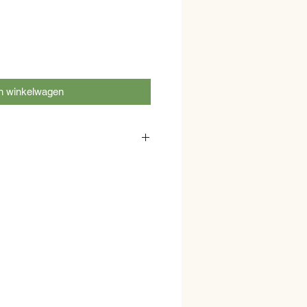
n winkelwagen
een ingevroren en kunt u dus ook
 of laten bezorgen. U kunt het thuis
en.
et best door het vlees de avond van
 de koelkast te leggen. Bent u dit
l wat ontdooien? Dan kunt u het vlees
mer of wasbak in lauwwarm water