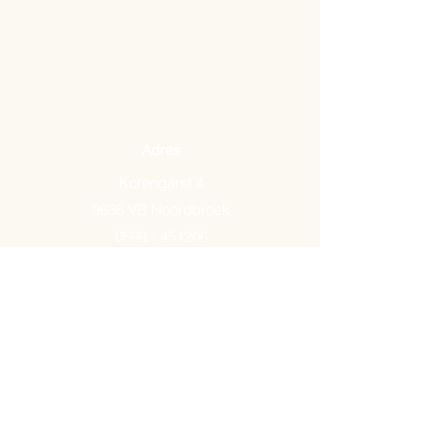
Adres
Korengarst 4
9635 VB Noordbroek
0598 - 451206
Email:
info@arkemavlees.nl
Openingstijden
Maandag t/m zaterdag van
09.00-17.00
Op zon- en feestdagen zijn wij
gesloten.