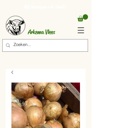
Wij bezorgen ook thuis!
Arkema Vlees