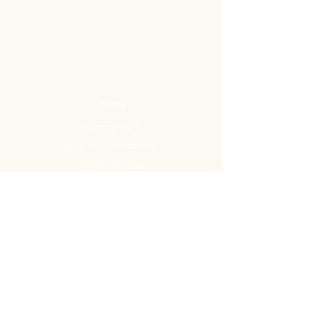
Adres
Korengarst 4
9635 VB Noordbroek
0598 - 451206
Email:
info@arkemavlees.nl
Openingstijden
Maandag t/m zaterdag van
09.00-17.00
Op zon- en feestdagen zijn wij
gesloten.