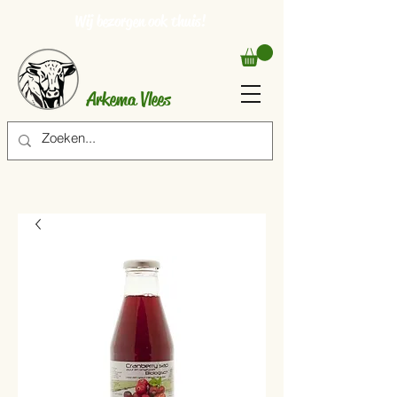
Wij bezorgen ook thuis!
Arkema Vlees