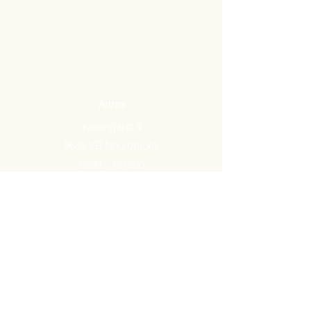
Adres
Korengarst 4
9635 VB Noordbroek
0598 - 451206
Email:
info@arkemavlees.nl
Openingstijden
Maandag t/m zaterdag van
09.00-17.00
Op zon- en feestdagen zijn wij
gesloten.