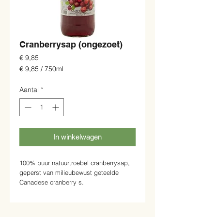
Cranberrysap (ongezoet)
Prijs
€ 9,85
€ 9,85
/
750ml
€ 9,85
per
Aantal
*
750
Milliliters
In winkelwagen
100% puur natuurtroebel cranberrysap,
geperst van milieubewust geteelde
Canadese cranberry s.