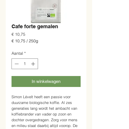
Cafe forte gemalen
Prijs
€ 10,75
€ 10,75
/
250g
€ 10,75
per
Aantal
*
250
Gram
In winkelwagen
Simon Lévelt heeft een passie voor
duurzame biologische koffie. Al zes
generaties lang wordt het ambacht van
koffiebrander van vader op zoon en
dochter overgedragen. Zorg voor mens
en milieu staat daarbij altijd voorop. De