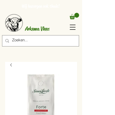
Wij bezorgen ook thuis!
Arkema Vlees