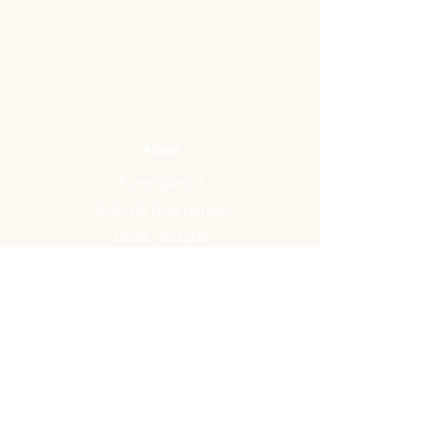
Adres
Korengarst 4
9635 VB Noordbroek
0598 - 451206
Email:
info@arkemavlees.nl
Openingstijden
Maandag t/m zaterdag van
09.00-17.00
Op zon- en feestdagen zijn wij
gesloten.