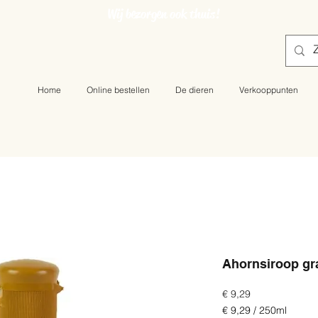
Wij bezorgen ook thuis!
Home
Online bestellen
De dieren
Verkooppunten
Ahornsiroop gr
Prijs
€ 9,29
€ 9,29
/
250ml