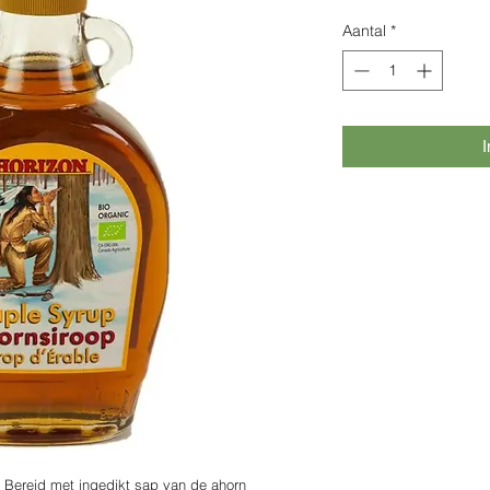
€ 9,29
per
Aantal
*
250
Milliliters
I
. Bereid met ingedikt sap van de ahorn