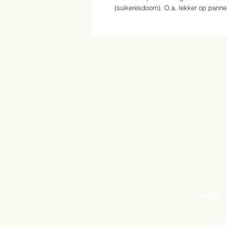
(suikeresdoorn). O.a. lekker op pann
Adres
Korenga