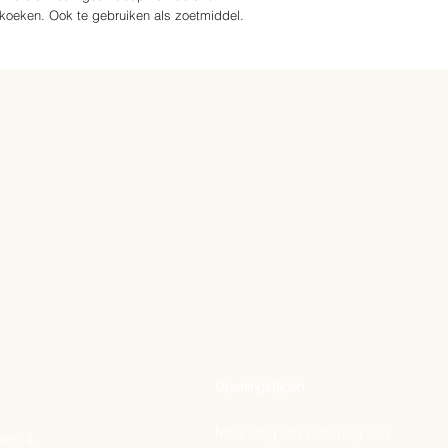
ekoeken. Ook te gebruiken als zoetmiddel.
Openingstijden
Maandag t/m zaterdag van
rst 4