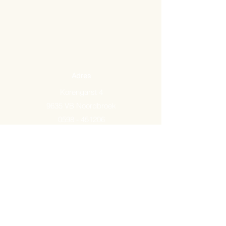
Adres
Korengarst 4
9635 VB Noordbroek
0598 - 451206
Email:
info@arkemavlees.nl
Openingstijden
Maandag t/m zaterdag van
09.00-17.00
Op zon- en feestdagen zijn wij
gesloten.